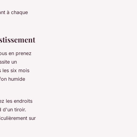
ant à chaque
estissement
ous en prenez
site un
 les six mois
ffon humide
ez les endroits
d'un tiroir.
iculièrement sur