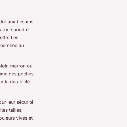
e
re aux besoins
u rose poudré
ette. Les
echerchée au
Noir, marron ou
comme des poches
r la durabilité
ur leur sécurité
es tailles,
ouleurs vives et