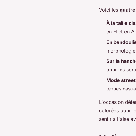
Voici les
quatre
À la taille c
en H et en A.
En bandouli
morphologies
Sur la hanch
pour les sort
Mode stree
tenues casua
L'occasion déter
colorées pour le
sentir à l'aise a