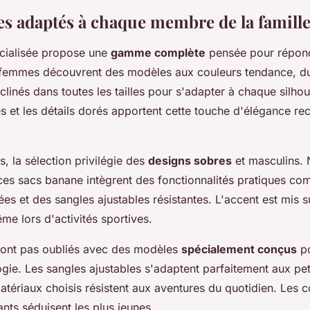
s adaptés à chaque membre de la famill
cialisée propose une
gamme complète
pensée pour répond
 femmes découvrent des modèles aux couleurs tendance, d
éclinés dans toutes les tailles pour s'adapter à chaque silhou
es et les détails dorés apportent cette touche d'élégance r
, la sélection privilégie des
designs sobres
et masculins. 
, ces sacs banane intègrent des fonctionnalités pratiques 
es et des sangles ajustables résistantes. L'accent est mis su
ême lors d'activités sportives.
sont pas oubliés avec des modèles
spécialement conçus
po
gie. Les sangles ajustables s'adaptent parfaitement aux petit
atériaux choisis résistent aux aventures du quotidien. Les c
nts séduisent les plus jeunes.