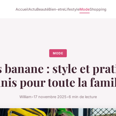
Accueil
Actu
Beauté
Bien-etre
Lifestyle
Mode
Shopping
MODE
 banane : style et prat
nis pour toute la famil
William
•
17 novembre 2025
•
6 min de lecture