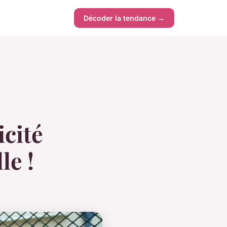
Décoder la tendance →
icité
le !