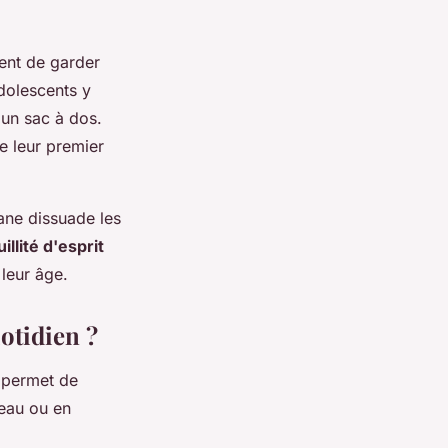
ient de garder
adolescents y
'un sac à dos.
e leur premier
nane dissuade les
illité d'esprit
 leur âge.
otidien ?
i permet de
eau ou en