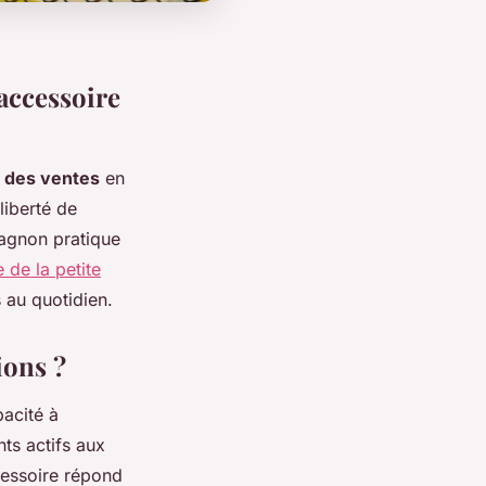
'accessoire
 des ventes
en
iberté de
agnon pratique
e de la petite
 au quotidien.
ions ?
pacité à
nts actifs aux
cessoire répond