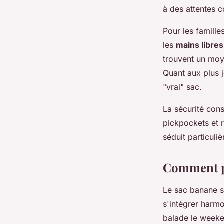
à des attentes c
Pour les famille
les
mains libres
trouvent un moy
Quant aux plus j
"vrai" sac.
La sécurité cons
pickpockets et r
séduit particuli
Comment po
Le sac banane se
s'intégrer harm
balade le week