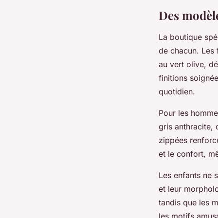
Des modèle
La boutique spé
de chacun. Les
au vert olive, d
finitions soigné
quotidien.
Pour les hommes
gris anthracite
zippées renforcé
et le confort, m
Les enfants ne 
et leur morpholo
tandis que les m
les motifs amusa