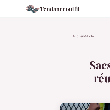
Tendanceoutfit
Accueil
›
Mode
Sacs
réu